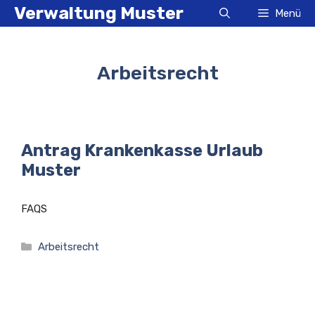
Zum
Verwaltung Muster
Menü
Inhalt
springen
Arbeitsrecht
Antrag Krankenkasse Urlaub
Muster
FAQS
Kategorien
Arbeitsrecht