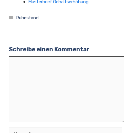
Musterbrief Gehaltserhöhung
Kategorien
Ruhestand
Schreibe einen Kommentar
Kommentar
Name